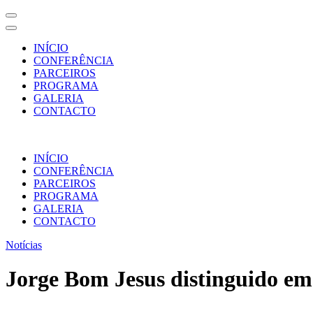
INÍCIO
CONFERÊNCIA
PARCEIROS
PROGRAMA
GALERIA
CONTACTO
Skip
to
INÍCIO
content
CONFERÊNCIA
(Press
PARCEIROS
Enter)
PROGRAMA
GALERIA
CONTACTO
Notícias
Jorge Bom Jesus distinguido e