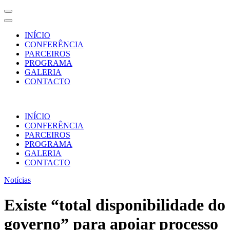
INÍCIO
CONFERÊNCIA
PARCEIROS
PROGRAMA
GALERIA
CONTACTO
Skip
to
INÍCIO
content
CONFERÊNCIA
(Press
PARCEIROS
Enter)
PROGRAMA
GALERIA
CONTACTO
Notícias
Existe “total disponibilidade do
governo” para apoiar processo