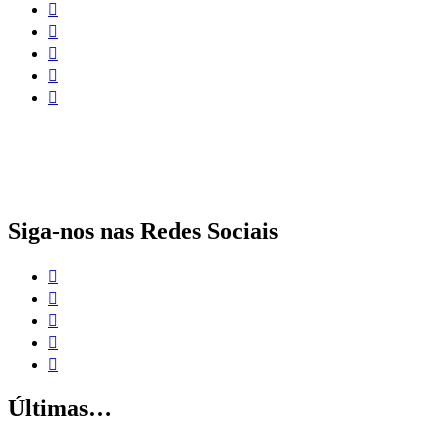
O papel da proteção social complementar para a realização dos Objetivos
de Desenvolvimento Sustentável
Siga-nos nas Redes Sociais
Últimas…