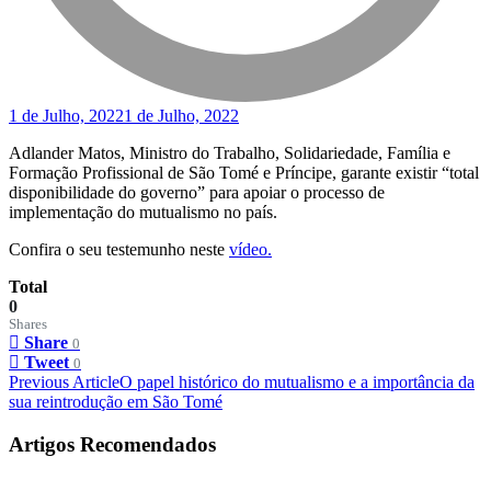
1 de Julho, 2022
1 de Julho, 2022
Adlander Matos, Ministro do Trabalho, Solidariedade, Família e
Formação Profissional de São Tomé e Príncipe, garante existir “total
disponibilidade do governo” para apoiar o processo de
implementação do mutualismo no país.
Confira o seu testemunho neste
vídeo.
Total
0
Shares
Share
0
Tweet
0
Post
Previous Article
O papel histórico do mutualismo e a importância da
sua reintrodução em São Tomé
Navigation
Artigos Recomendados