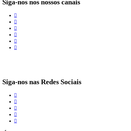
Siga-nos nos nossos canais
O papel da proteção social complementar para a realização dos Objetivos de
Siga-nos nas Redes Sociais