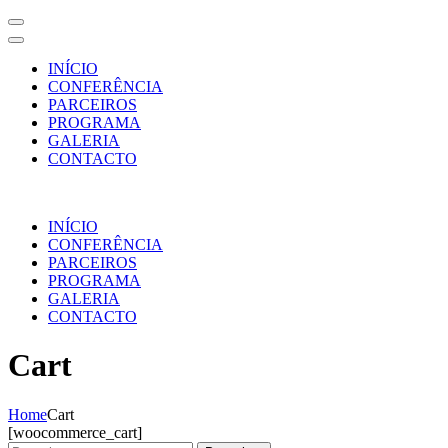
INÍCIO
CONFERÊNCIA
PARCEIROS
PROGRAMA
GALERIA
CONTACTO
Skip
to
INÍCIO
content
CONFERÊNCIA
(Press
PARCEIROS
Enter)
PROGRAMA
GALERIA
CONTACTO
Cart
Home
Cart
[woocommerce_cart]